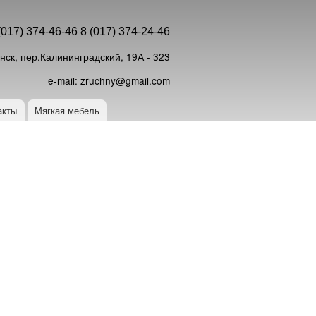
(017) 374-46-46 8 (017) 374-24-46
инск, пер.Калининградский, 19А - 323
e-mail:
zruchny@gmail.com
акты
Мягкая мебель