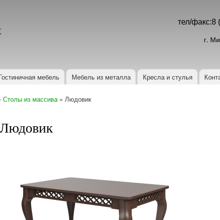
Перейти к
основному
Контакты
тел/факс:8 
содержанию
г. М
Гостиничная мебель
Мебель из металла
Кресла и стулья
Конт
»
Столы из массива
» Людовик
Людовик