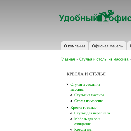
Удобный
офисная
офис
мебель
О компании
Офисная мебель
Главное меню
Главная
»
Стулья и столы из массива
Вы здесь
КРЕСЛА И СТУЛЬЯ
Стулья и столы из
массива
Стулья из массива
Столы из массива
Кресла готовые
Стулья для персонала
Мебель для зон
ожидания
Кресла для